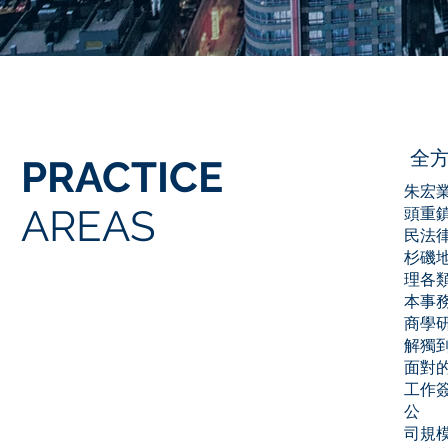
全
PRACTICE
朱宏
AREAS
頭重
民法
杉磯
理各
本事
商學研
解獨
面對
工作
公
司規