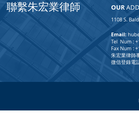
​聯繫朱宏業律師
OUR
ADD
1108 S. Bald
Email:
hube
Tel Num : +
Fax Num : +
朱宏業律師事務所
微信登錄電話: ＋