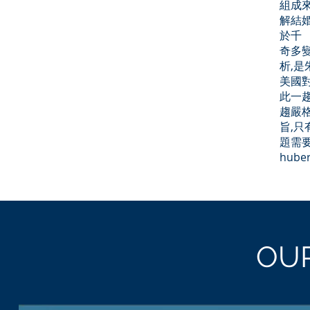
組成
解結
於千
奇多
析,
美國
此一
趨嚴
旨,
題需要
hub
OU